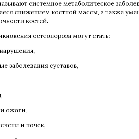
называют системное метаболическое заболев
еся снижением костной массы, а также ум
очности костей.
кновения остеопороза могут стать:
нарушения,
е заболевания суставов,
,
и ожоги,
ечени и почек,