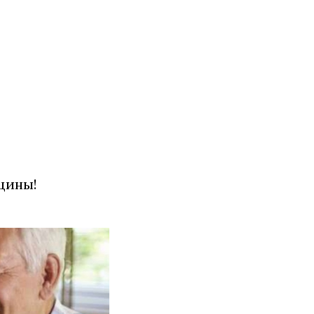
цины!