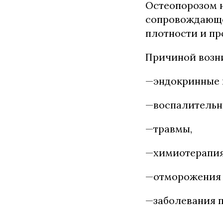
Остеопорозом 
сопровождающе
плотности и пр
Причиной возни
—эндокринные 
—воспалительны
—травмы,
—химиотерапия
—отморожения 
—заболевания п