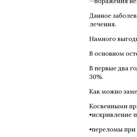
—поражения не
Данное заболев
лечения.
Намного выгод
В основном ост
В первые два г
30%.
Как можно заме
Косвенными при
•искривление п
•переломы при 