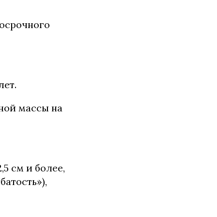
госрочного
лет.
ной массы на
5 см и более,
батость»),