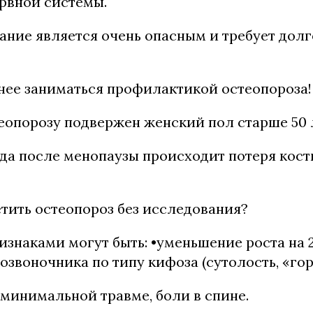
рвной системы.
ание является очень опасным и требует дол
нее заниматься профилактикой остеопороза!
еопорозу подвержен женский пол старше 50 
ода после менопаузы происходит потеря кост
тить остеопороз без исследования?
знаками могут быть: •уменьшение роста на 2,
озвоночника по типу кифоза (сутолость, «гор
минимальной травме, боли в спине.