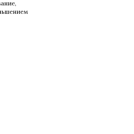
ание,
еньшением