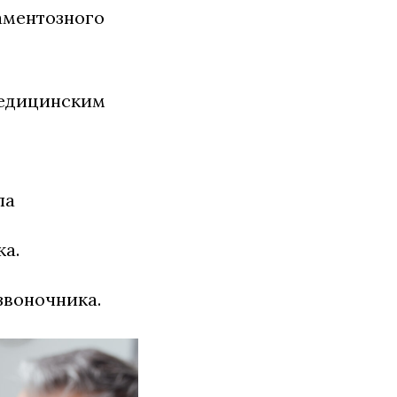
аментозного
медицинским
ла
а.
звоночника.