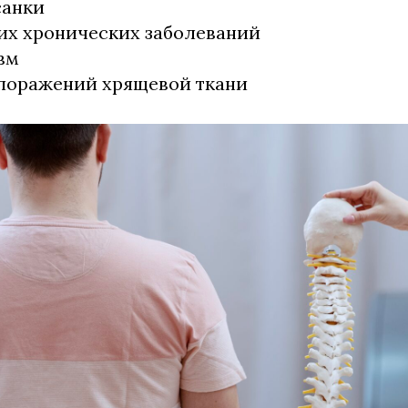
санки
их хронических заболеваний
вм
поражений хрящевой ткани