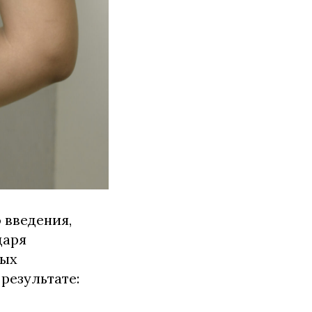
 введения,
даря
ных
результате: