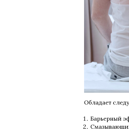
Обладает след
Барьерный э
Смазывающи