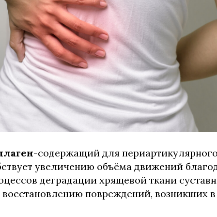
ллаген
-содержащий для периартикулярного
бствует увеличению объёма движений благо
оцессов деградации хрящевой ткани сустав
 восстановлению повреждений, возникших в 