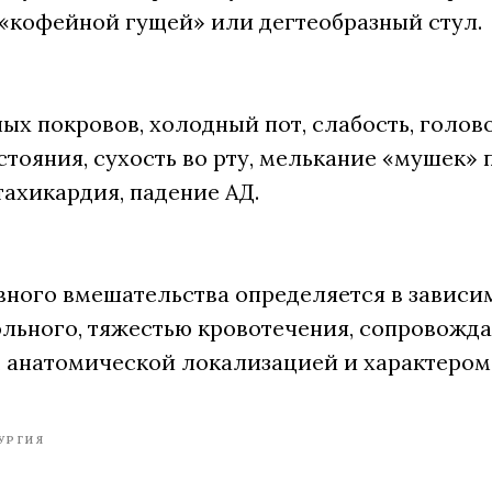
 «кофейной гущей» или дегтеобразный стул.
ых покровов, холодный пот, слабость, голов
тояния, сухость во рту, мелькание «мушек» 
тахикардия, падение АД.
ного вмешательства определяется в зависи
ольного, тяжестью кровотечения, сопровож
 анатомической локализацией и характером
УРГИЯ