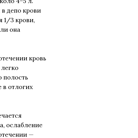
коло 4−5 л.
 в депо крови
я 1/3 крови,
сли она
отечении кровь
 легко
ю полость
 в отлогих
ечается
а, ослабление
отечении —