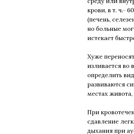
среду или внут
крови, в т. ч.-
(печень, селезе
но больные мог
истекает быстр
Хуже перенося
изливается во 
определить вид
развиваются с
местах живота,
При кровотечен
сдавление легк
дыхания при а