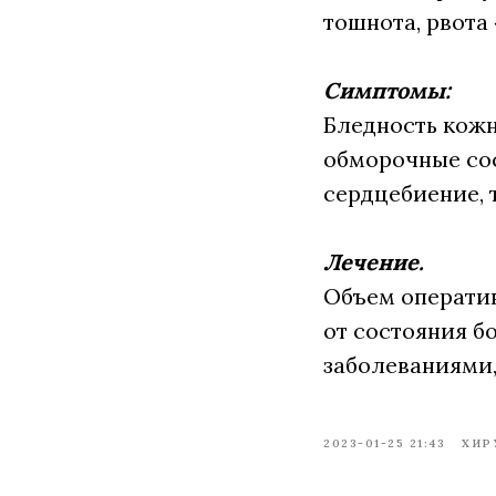
тошнота, рвота
Симптомы:
Бледность кожн
обморочные сос
сердцебиение, 
Лечение.
Объем оператив
от состояния б
заболеваниями,
2023-01-25 21:43
ХИР