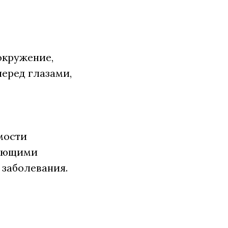
окружение,
перед глазами,
мости
дающими
 заболевания.