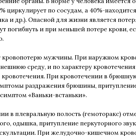
ренние органы. В норме у человека имеется о
 60% циркулирует по сосудам, а 40%-находится
нка и др.). Опасной для жизни является потер
ут погибнуть и при меньшей потере крови, е
о.
т кровопотерю мужчины. При наружном кров
внешнюю среду, и по характеру кровотечения
 кровотечения. При кровотечении в брюшну
имптомы раздражения брюшины, притупление
 симптом «Ваньки-встаньки».
ии в плевральную полость (гемоторакс) отм
ого, одышка, притупление перкуторного звук
ускультации. При желудочно-кишечном кров