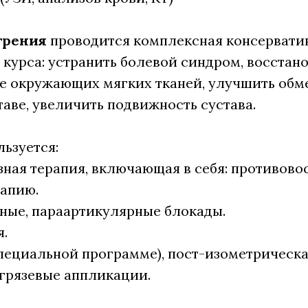
трения
проводится комплексная консерватив
 курса: устранить болевой синдром, восстан
е окружающих мягких тканей, улучшить обм
таве, увеличить подвижность сустава.
льзуется:
зная терапия, включающая в себя: противово
рапию.
вные, параартикулярные блокады.
я.
специальной программе), пост-изометрическа
, грязевые аппликации.