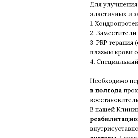
Для улучшения 
эластичных и з
1. Хондропроте
2. Заместители
3. PRP терапия
плазмы крови 
4. Специальный
Необходимо пе
в полгода
прох
восстановитель
В нашей Клини
реабилитацио
внутрисуставно
суставы
. Благ