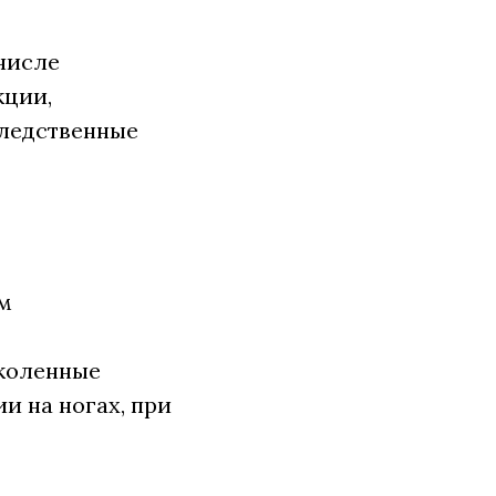
 числе
кции,
аследственные
ом
 коленные
и на ногах, при