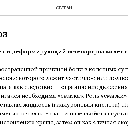
СТАТЬИ
оз
 или деформирующий остеоартроз коленно
остраненной причиной боли в коленных сус
 основе которого лежит частичное или полн
ща, а как следствие — ограничение движения.
вигался необходима «смазка». Роль «смазки» 
ставная жидкость (гиалуроновая кислота). П
зменяются вязко-эластичные свойства суста
 истончению хряща, затем он как «яичная ск