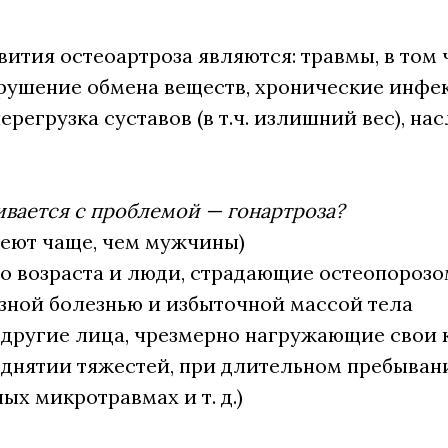
ития остеоартроза являются: травмы, в том
рушение обмена веществ, хронические инфе
ерегрузка суставов (в т.ч. излишний вес), н
ивается с проблемой — гонартроза?
еют чаще, чем мужчины)
о возраста и люди, страдающие остеопороз
озной болезнью и избыточной массой тела
 другие лица, чрезмерно нагружающие свои
однятии тяжестей, при длительном пребывани
ых микротравмах и т. д.)