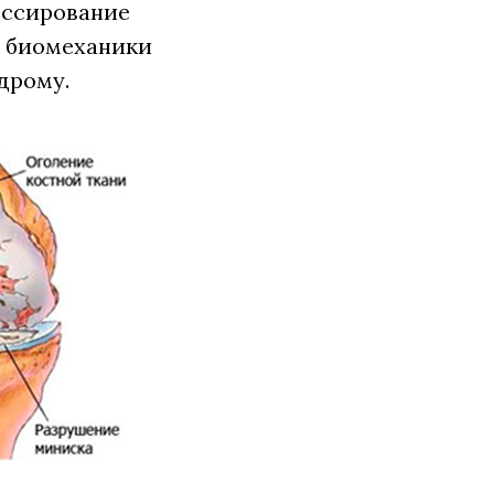
ессирование
ю биомеханики
дрому.