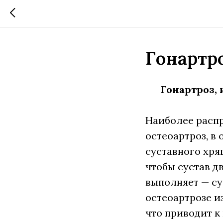
Гонартр
Гонартроз,
Наиболее распр
остеоартроз, в
суставного хря
чтобы сустав д
выполняет — су
остеоартрозе и
что приводит к