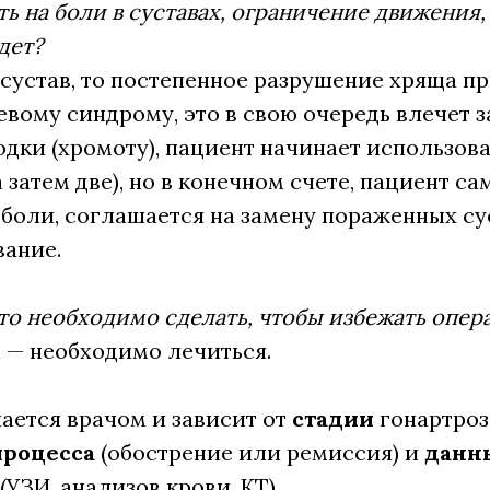
ть на боли в суставах, ограничение движения
дет?
 сустав, то постепенное разрушение хряща п
евому синдрому, это в свою очередь влечет з
дки (хромоту), пациент начинает использова
а затем две), но в конечном счете, пациент сам
оли, соглашается на замену пораженных су
вание.
то необходимо сделать, чтобы избежать опер
 — необходимо лечиться.
ается врачом и зависит от
стадии
гонартроз
процесса
(обострение или ремиссия) и
данн
(УЗИ, анализов крови, КТ)