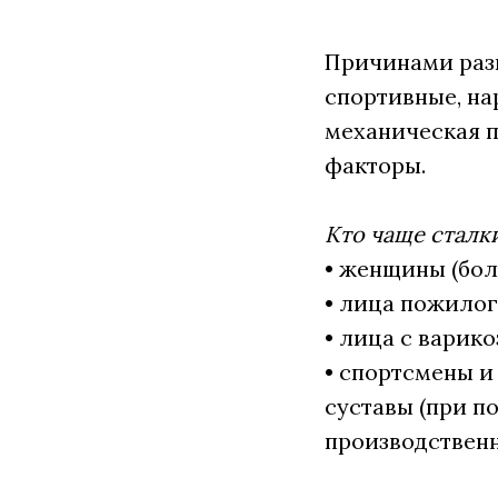
Причинами разв
спортивные, на
механическая п
факторы.
Кто чаще сталк
• женщины (бол
• лица пожилог
• лица с варик
• спортсмены и
суставы (при п
производственн