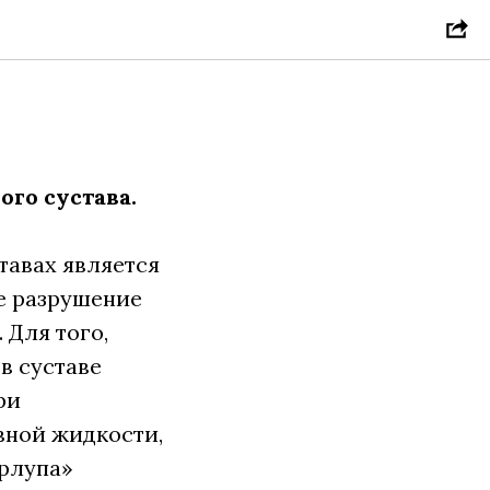
го сустава.
тавах является
ое разрушение
 Для того,
в суставе
ри
вной жидкости,
орлупа»