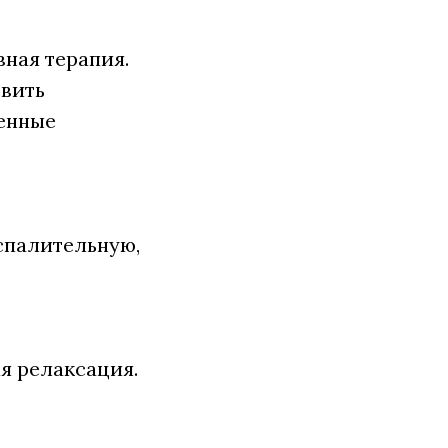
ная терапия.
овить
енные
спалительную,
я релаксация.