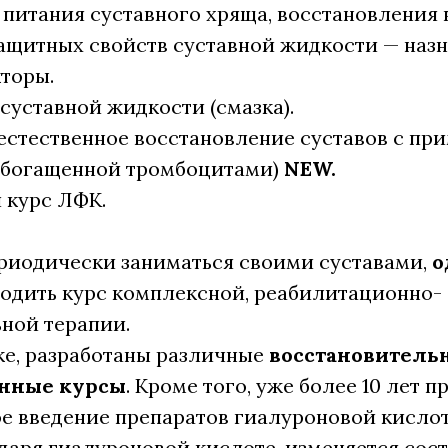
питания суставного хряща, восстановления 
ащитных свойств суставной жидкости — назн
кторы.
 суставной жидкости (смазка).
 (естественное восстановление суставов с п
обогащенной тромбоцитами)
NEW.
 курс ЛФК.
риодически заниматься своими суставами,
о
одить курс комплексной, реабилитационно-
ной терапии.
ке, разработаны различные
восстановитель
нные курсы
. Кроме того, уже более 10 лет 
е введение препаратов гиалуроновой кисло
одаря гиалуроновой кислоте, изменяется сос