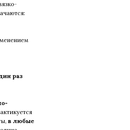
вязко-
ачаются:
рименением
дин раз
но-
практикуется
ты,
в любые
тояние