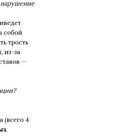
, нарушение
риведет
а собой
ть трость
, из-за
ставов —
ации?
а (всего 4
ых