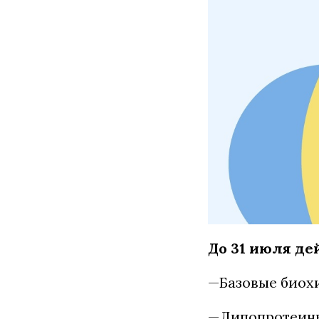
До 31 июля де
—Базовые биох
—Липопротеины