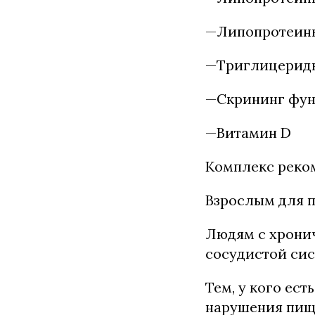
—Липопротеины
—Триглицерид
—Скрининг фун
—Витамин D
Комплекс реко
Взрослым для 
Людям с хронич
сосудистой сис
Тем, у кого ес
нарушения пище