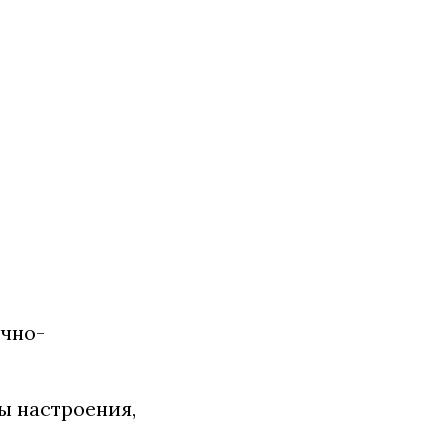
ечно-
ды настроения,