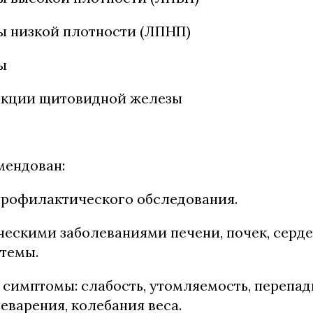
 низкой плотности (ЛПНП)
ы
кции щитовидной железы
мендован:
профилактического обследования.
ескими заболеваниями печени, почек, серд
темы.
ть симптомы: слабость, утомляемость, перепа
варения, колебания веса.