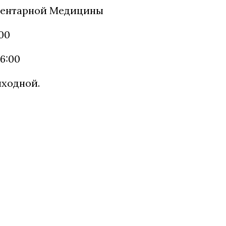
ментарной Медицины
:00
16:00
ыходной.
Tilda
Made on