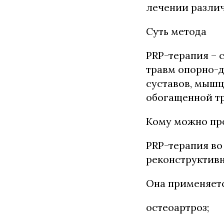
лечении разли
Суть метода
PRP-терапия – 
травм опорно-
суставов, мышц
обогащенной т
Кому можно пр
PRP-терапия во
реконструктивн
Она применяетс
остеоартроз;