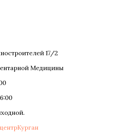
ностроителей 17/2
ментарной Медицины
:00
16:00
ыходной.
центрКурган