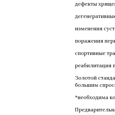
дефекты хрящев
дегенеративны
изменения суст
поражения пер
спортивные тр
реабилитация 
Золотой станда
большим спрос
*необходима к
Предварительна