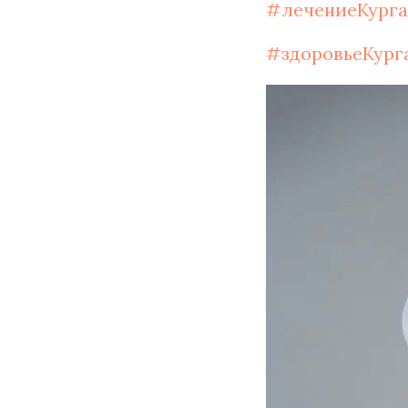
#лечениеКурга
#здоровьеКург