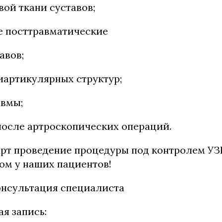
ой ткани суставов;
е посттравматические
авов;
иартикулярных структур;
авмы;
после артроскопических операций.
рт проведение процедуры под контролем УЗ
ом у наших пациентов!
онсультация специалиста
я запись: