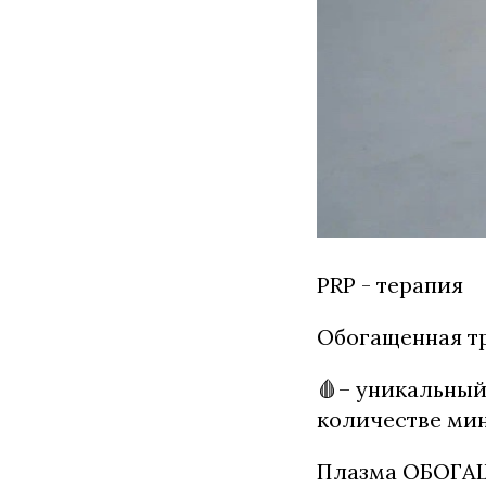
PRP - терапия
Обогащенная т
🩸– уникальный
количестве ми
Плазма ОБОГАЩ