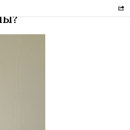
Р
НЫ?