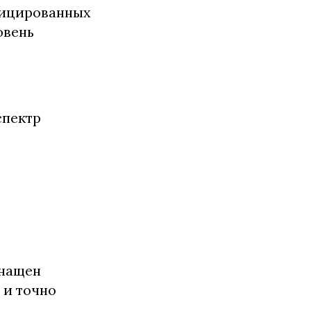
фицированных
овень
спектр
снащен
 и точно